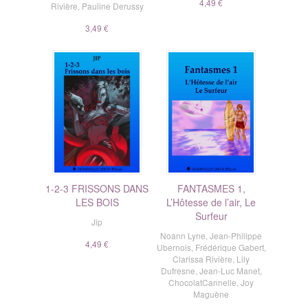
4,49 €
Rivière
,
Pauline Derussy
3,49 €
1-2-3 FRISSONS DANS
FANTASMES 1,
LES BOIS
L’Hôtesse de l’air, Le
Surfeur
Jip
Noann Lyne
,
Jean-Philippe
4,49 €
Ubernois
,
Frédérique Gabert
,
Clarissa Rivière
,
Lily
Dufresne
,
Jean-Luc Manet
,
ChocolatCannelle
,
Joy
Maguène