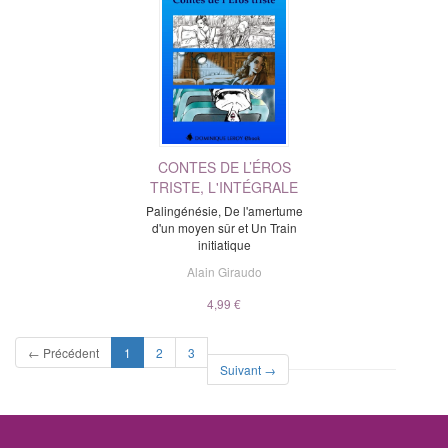
CONTES DE L’ÉROS
TRISTE, L'INTÉGRALE
Palingénésie, De l'amertume
d'un moyen sûr et Un Train
initiatique
Alain Giraudo
4,99 €
(current)
← Précédent
1
2
3
Suivant →