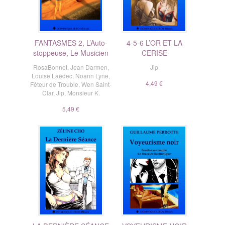
FANTASMES 2, L’Auto-
4-5-6 L’OR ET LA
stoppeuse, Le Musicien
CERISE
RosaBonnet
,
Jean Darmen
,
Jip
Louise Laëdec
,
Noann Lyne
,
4,49 €
Fêteur de Trouble
,
Wen Saint-
Clar
,
Jip
,
Monsieur K.
5,49 €