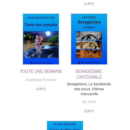
4,49 €
TOUTE UNE SEMAINE
SEXAGÉSIME,
L’INTÉGRALE
Angélique Fontaine
Sexagésime, La Sarabande
4,99 €
des cocus, Ultimes
manuscrits
Ian Cecil
5,99 €