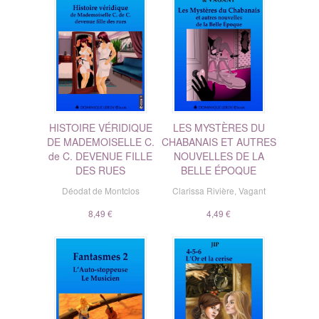
HISTOIRE VÉRIDIQUE
LES MYSTÈRES DU
DE MADEMOISELLE C.
CHABANAIS ET AUTRES
de C. DEVENUE FILLE
NOUVELLES DE LA
DES RUES
BELLE ÉPOQUE
Déodat de Montclos
Clarissa Rivière
,
Vagant
8,49 €
4,49 €