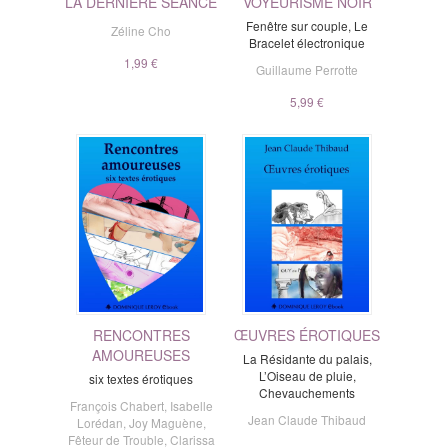
LA DERNIÈRE SÉANCE
VOYEURISME NOIR
Fenêtre sur couple, Le
Zéline Cho
Bracelet électronique
1,99 €
Guillaume Perrotte
5,99 €
RENCONTRES
ŒUVRES ÉROTIQUES
AMOUREUSES
La Résidante du palais,
L’Oiseau de pluie,
six textes érotiques
Chevauchements
François Chabert
,
Isabelle
Jean Claude Thibaud
Lorédan
,
Joy Maguène
,
Fêteur de Trouble
,
Clarissa