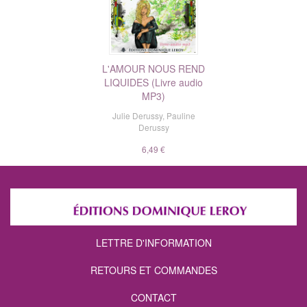
L'AMOUR NOUS REND
LIQUIDES (Livre audio
MP3)
Julie Derussy
,
Pauline
Derussy
6,49 €
LETTRE D'INFORMATION
RETOURS ET COMMANDES
CONTACT