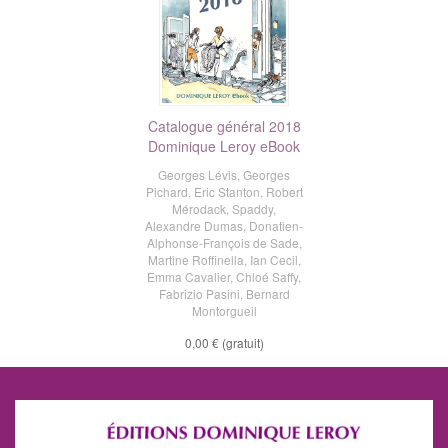
Catalogue général 2018
Dominique Leroy eBook
Georges Lévis
,
Georges
Pichard
,
Eric Stanton
,
Robert
Mérodack
,
Spaddy
,
Alexandre Dumas
,
Donatien-
Alphonse-François de Sade
,
Martine Roffinella
,
Ian Cecil
,
Emma Cavalier
,
Chloé Saffy
,
Fabrizio Pasini
,
Bernard
Montorgueil
0,00 €
(gratuit)