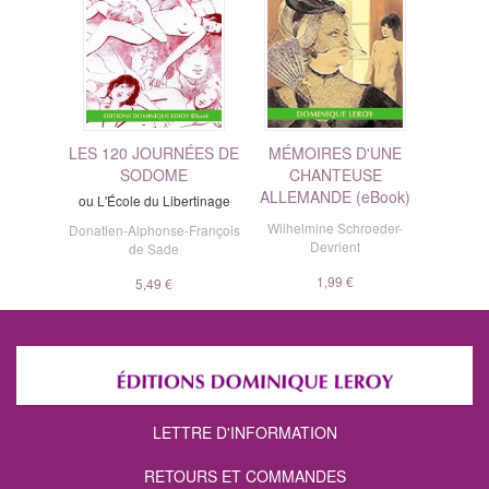
LES 120 JOURNÉES DE
MÉMOIRES D'UNE
SODOME
CHANTEUSE
ALLEMANDE (eBook)
ou L'École du Libertinage
Wilhelmine Schroeder-
Donatien-Alphonse-François
Devrient
de Sade
1,99 €
5,49 €
LETTRE D'INFORMATION
RETOURS ET COMMANDES