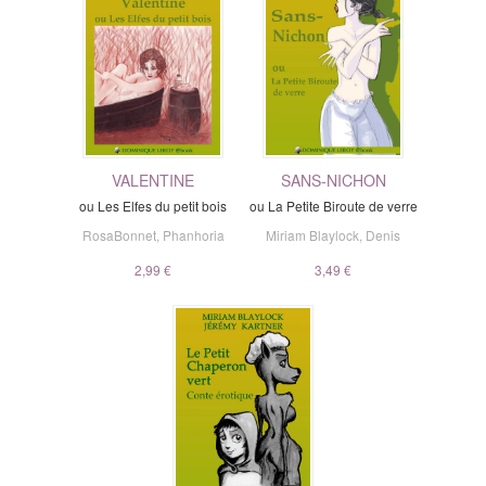
VALENTINE
SANS-NICHON
ou Les Elfes du petit bois
ou La Petite Biroute de verre
RosaBonnet
,
Phanhoria
Miriam Blaylock
,
Denis
2,99 €
3,49 €