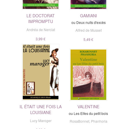
LE DOCTORAT
GAMIANI
IMPROMPTU
ou Deux nuits d'excès
Andréa de Nerciat
Alfred de Musset
3,99 €
5,49 €
IL ÉTAIT UNE FOIS LA
VALENTINE
LOUISIANE
ou Les Elfes du petit bois
Lucy Maroger
RosaBonnet
,
Phanhoria