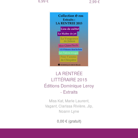
6,99 €
2,99 €
LA RENTRÉE
LITTÉRAIRE 2015
Éditions Dominique Leroy
- Extraits
Miss Kat
,
Marie Laurent
,
Vagant
,
Clarissa Rivière
,
Jip
,
Noann Lyne
0,00 €
(gratuit)