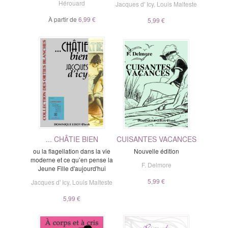
Hérouard
Jacques d' Icy
,
Louis Malteste
À partir de
6,99 €
5,99 €
... CHÂTIE BIEN
CUISANTES VACANCES
ou la flagellation dans la vie
Nouvelle édition
moderne et ce qu’en pense la
F. Delmore
Jeune Fille d'aujourd'hui
5,99 €
Jacques d' Icy
,
Louis Malteste
5,99 €