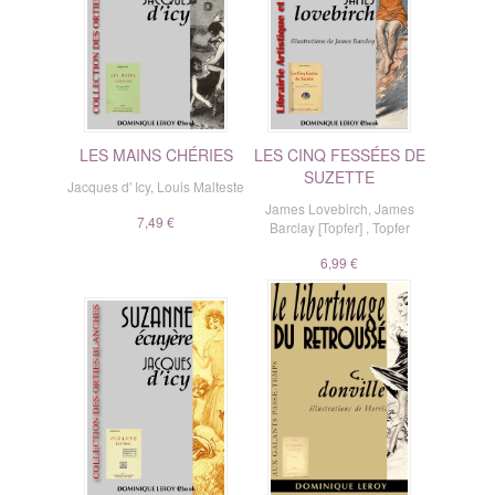
LES MAINS CHÉRIES
LES CINQ FESSÉES DE
SUZETTE
Jacques d' Icy
,
Louis Malteste
James Lovebirch
,
James
7,49 €
Barclay [Topfer]
,
Topfer
6,99 €