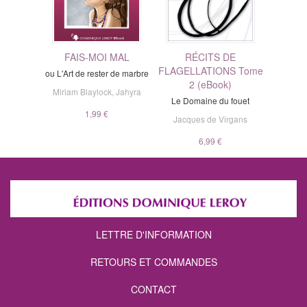
FAIS-MOI MAL
RÉCITS DE
FLAGELLATIONS Tome
ou L'Art de rester de marbre
2 (eBook)
Miriam Blaylock
,
Jahyra
Le Domaine du fouet
1,99 €
Jacques de Virgans
6,99 €
LETTRE D'INFORMATION
RETOURS ET COMMANDES
CONTACT