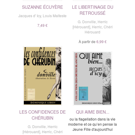
SUZANNE ÉCUYÈRE
LE LIBERTINAGE DU
RETROUSSÉ
Jacques d' Icy
,
Louis Malteste
G. Donville
,
Herric
7,49 €
[Hérouard]
,
Herric
,
Chéri
Hérouard
À partir de
6,99 €
LES CONFIDENCES DE
QUI AIME BIEN...
CHÉRUBIN
ou la flagellation dans la vie
moderne et ce qu’en pense la
G. Donville
,
Herric
Jeune Fille d'aujourd'hui
[Hérouard]
,
Herric
,
Chéri