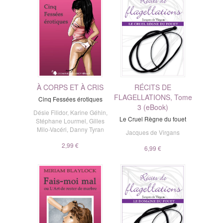
À CORPS ET À CRIS
RÉCITS DE
FLAGELLATIONS, Tome
Cinq Fessées érotiques
3 (eBook)
Désie Filidor
,
Karine Géhin
,
Le Cruel Règne du fouet
Stéphane Lourmel
,
Gilles
Milo-Vacéri
,
Danny Tyran
Jacques de Virgans
2,99 €
6,99 €