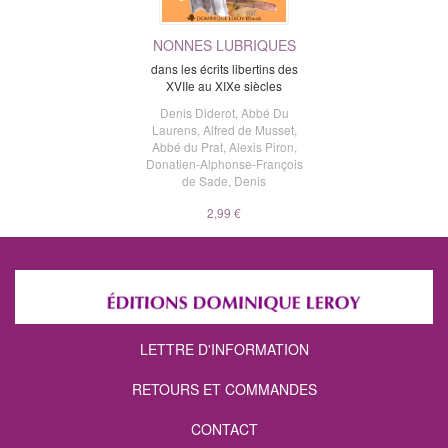
NONNES LUBRIQUES
dans les écrits libertins des
XVIIe au XIXe siècles
Denis Diderot
,
Abbé Du
Laurens
,
Alfred de Musset
,
Abbé du Prat
,
Alexis Piron
,
Donatien-Alphonse-François
de Sade
,
Denis
2,99 €
LETTRE D'INFORMATION
RETOURS ET COMMANDES
CONTACT