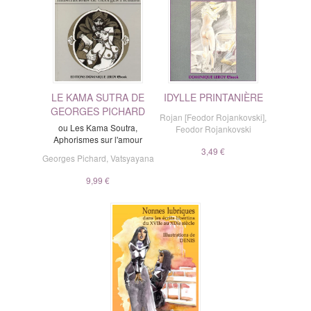
LE KAMA SUTRA DE
IDYLLE PRINTANIÈRE
GEORGES PICHARD
Rojan [Feodor Rojankovski]
,
ou Les Kama Soutra,
Feodor Rojankovski
Aphorismes sur l'amour
3,49 €
Georges Pichard
,
Vatsyayana
9,99 €