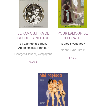
LE KAMA SUTRA DE
POUR L’AMOUR DE
GEORGES PICHARD
CLÉOPÂTRE
ou Les Kama Soutra,
Figures mythiques 4
Aphorismes sur l'amour
Noann Lyne
,
Crow
Georges Pichard
,
Vatsyayana
3,49 €
9,99 €