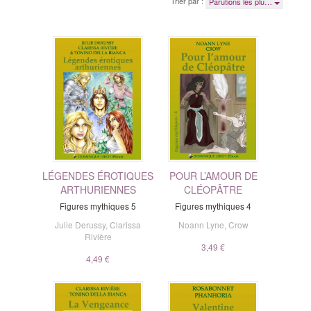
Trier par :
Parutions les plu…
LÉGENDES ÉROTIQUES
POUR L’AMOUR DE
ARTHURIENNES
CLÉOPÂTRE
Figures mythiques 5
Figures mythiques 4
Julie Derussy
,
Clarissa
Noann Lyne
,
Crow
Rivière
3,49 €
4,49 €