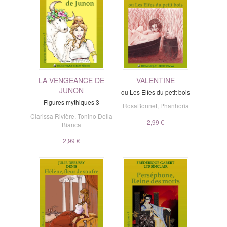
LA VENGEANCE DE
VALENTINE
JUNON
ou Les Elfes du petit bois
Figures mythiques 3
RosaBonnet
,
Phanhoria
Clarissa Rivière
,
Tonino Della
2,99 €
Bianca
2,99 €