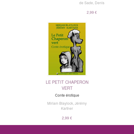
de Sade
,
Denis
2,99 €
LE PETIT CHAPERON
VERT
Conte érotique
Miriam Blaylock
,
Jérémy
Kartner
2,99 €