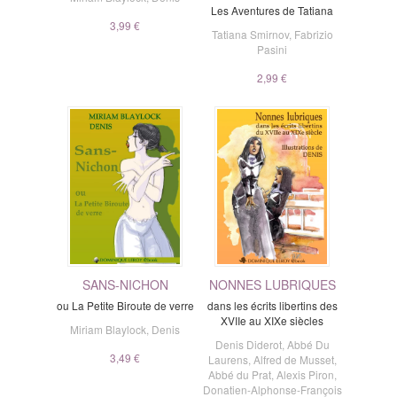
Les Aventures de Tatiana
3,99 €
Tatiana Smirnov
,
Fabrizio
Pasini
2,99 €
SANS-NICHON
NONNES LUBRIQUES
ou La Petite Biroute de verre
dans les écrits libertins des
XVIIe au XIXe siècles
Miriam Blaylock
,
Denis
Denis Diderot
,
Abbé Du
3,49 €
Laurens
,
Alfred de Musset
,
Abbé du Prat
,
Alexis Piron
,
Donatien-Alphonse-François