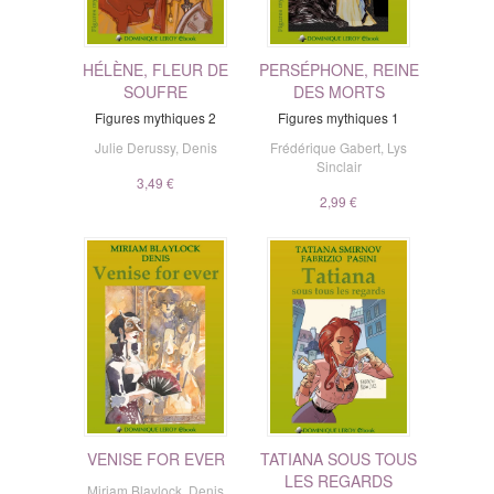
HÉLÈNE, FLEUR DE
PERSÉPHONE, REINE
SOUFRE
DES MORTS
Figures mythiques 2
Figures mythiques 1
Julie Derussy
,
Denis
Frédérique Gabert
,
Lys
Sinclair
3,49 €
2,99 €
VENISE FOR EVER
TATIANA SOUS TOUS
LES REGARDS
Miriam Blaylock
,
Denis