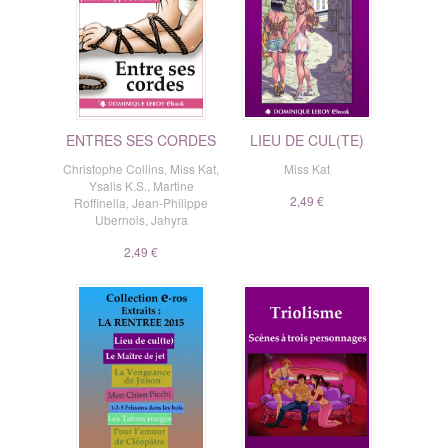
ENTRES SES CORDES
LIEU DE CUL(TE)
Christophe Collins
,
Miss Kat
,
Miss Kat
Ysalis K.S.
,
Martine
2,49 €
Roffinella
,
Jean-Philippe
Ubernois
,
Jahyra
2,49 €