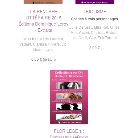
LA RENTRÉE
TRIOLISME
LITTÉRAIRE 2015
Scènes à trois personnages
Éditions Dominique Leroy
Julie Derussy
,
Miss Kat
,
Gilles
- Extraits
Milo-Vacéri
,
Clarissa Rivière
,
Ian Cecil
,
Gier
,
Erik Torrent
Miss Kat
,
Marie Laurent
,
Vagant
,
Clarissa Rivière
,
Jip
,
2,99 €
Noann Lyne
0,00 €
(gratuit)
FLORILÈGE 1 :
Domination (eBook)