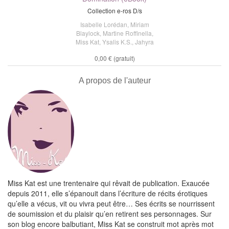
Collection e-ros D/s
Isabelle Lorédan
,
Miriam
Blaylock
,
Martine Roffinella
,
Miss Kat
,
Ysalis K.S.
,
Jahyra
0,00 €
(gratuit)
A propos de l'auteur
Miss Kat est une trentenaire qui rêvait de publication. Exaucée
depuis 2011, elle s’épanouit dans l’écriture de récits érotiques
qu’elle a vécus, vit ou vivra peut être… Ses écrits se nourrissent
de soumission et du plaisir qu’en retirent ses personnages. Sur
son blog encore balbutiant, Miss Kat se construit mot après mot