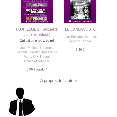
FLORILÈGE 2 : Sexualité
LE CANDAULISTE
plurielle (eBook)
Jean-Philippe Ubernois
,
Collection e-ros & ceteri
Jérémy Kartner
Jean-Philippe Ubernois
,
2,49 €
Isabelle Lorédan
,
Katlaya de
Vault
,
Kitty Braem
,
ChocolatCannelle
0,00 €
(gratuit)
A propos de l'auteur