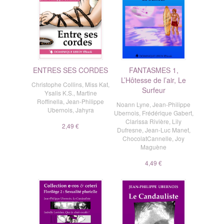
ENTRES SES CORDES
FANTASMES 1,
L’Hôtesse de l’air, Le
Christophe Collins
,
Miss Kat
,
Surfeur
Ysalis K.S.
,
Martine
Roffinella
,
Jean-Philippe
Noann Lyne
,
Jean-Philippe
Ubernois
,
Jahyra
Ubernois
,
Frédérique Gabert
,
Clarissa Rivière
,
Lily
2,49 €
Dufresne
,
Jean-Luc Manet
,
ChocolatCannelle
,
Joy
Maguène
4,49 €