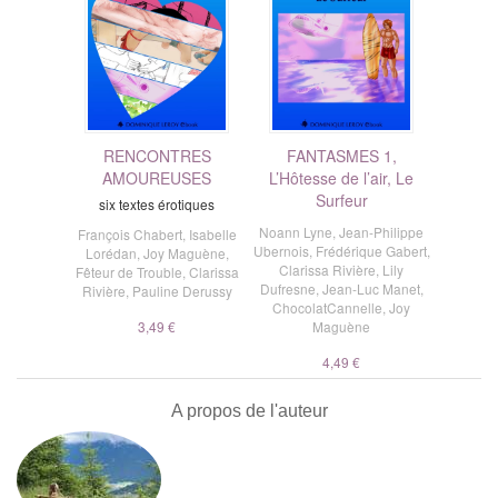
RENCONTRES
FANTASMES 1,
AMOUREUSES
L’Hôtesse de l’air, Le
Surfeur
six textes érotiques
Noann Lyne
,
Jean-Philippe
François Chabert
,
Isabelle
Ubernois
,
Frédérique Gabert
,
Lorédan
,
Joy Maguène
,
Clarissa Rivière
,
Lily
Fêteur de Trouble
,
Clarissa
Dufresne
,
Jean-Luc Manet
,
Rivière
,
Pauline Derussy
ChocolatCannelle
,
Joy
3,49 €
Maguène
4,49 €
A propos de l'auteur