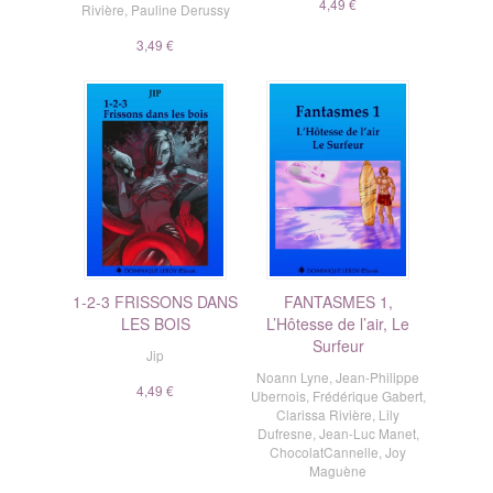
4,49 €
Rivière
,
Pauline Derussy
3,49 €
1-2-3 FRISSONS DANS
FANTASMES 1,
LES BOIS
L’Hôtesse de l’air, Le
Surfeur
Jip
Noann Lyne
,
Jean-Philippe
4,49 €
Ubernois
,
Frédérique Gabert
,
Clarissa Rivière
,
Lily
Dufresne
,
Jean-Luc Manet
,
ChocolatCannelle
,
Joy
Maguène