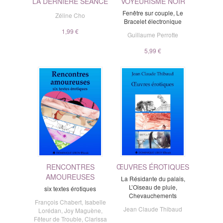
LA DERNIÈRE SÉANCE
VOYEURISME NOIR
Fenêtre sur couple, Le
Zéline Cho
Bracelet électronique
1,99 €
Guillaume Perrotte
5,99 €
RENCONTRES
ŒUVRES ÉROTIQUES
AMOUREUSES
La Résidante du palais,
L’Oiseau de pluie,
six textes érotiques
Chevauchements
François Chabert
,
Isabelle
Jean Claude Thibaud
Lorédan
,
Joy Maguène
,
Fêteur de Trouble
,
Clarissa