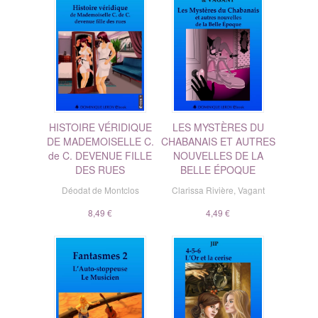
HISTOIRE VÉRIDIQUE
LES MYSTÈRES DU
DE MADEMOISELLE C.
CHABANAIS ET AUTRES
de C. DEVENUE FILLE
NOUVELLES DE LA
DES RUES
BELLE ÉPOQUE
Déodat de Montclos
Clarissa Rivière
,
Vagant
8,49 €
4,49 €