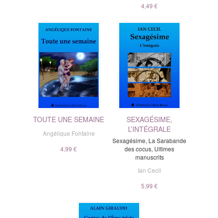
4,49 €
TOUTE UNE SEMAINE
SEXAGÉSIME,
L’INTÉGRALE
Angélique Fontaine
Sexagésime, La Sarabande
4,99 €
des cocus, Ultimes
manuscrits
Ian Cecil
5,99 €