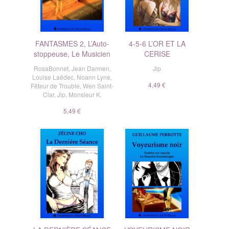
FANTASMES 2, L’Auto-
4-5-6 L’OR ET LA
stoppeuse, Le Musicien
CERISE
RosaBonnet
,
Jean Darmen
,
Jip
Louise Laëdec
,
Noann Lyne
,
4,49 €
Fêteur de Trouble
,
Wen Saint-
Clar
,
Jip
,
Monsieur K.
5,49 €