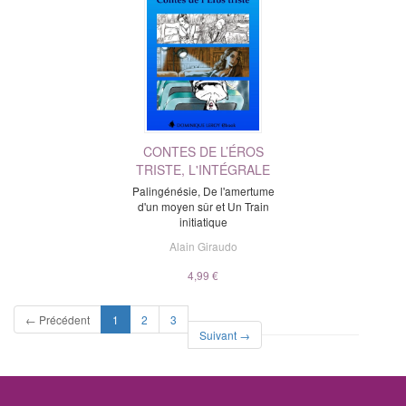
CONTES DE L’ÉROS
TRISTE, L'INTÉGRALE
Palingénésie, De l'amertume
d'un moyen sûr et Un Train
initiatique
Alain Giraudo
4,99 €
(current)
← Précédent
1
2
3
Suivant →