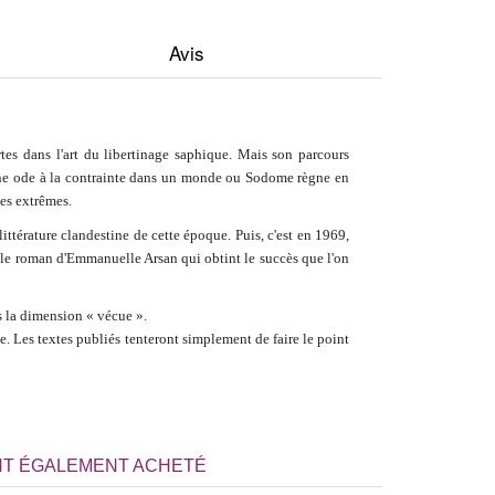
Avis
tes dans l'art du libertinage saphique. Mais son parcours
. Une ode à la contrainte dans un monde ou Sodome règne en
ces extrêmes.
 littérature clandestine de cette époque. Puis, c'est en 1969,
t le roman d'Emmanuelle Arsan qui obtint le succès que l'on
s la dimension « vécue ».
e. Les textes publiés tenteront simplement de faire le point
NT ÉGALEMENT ACHETÉ