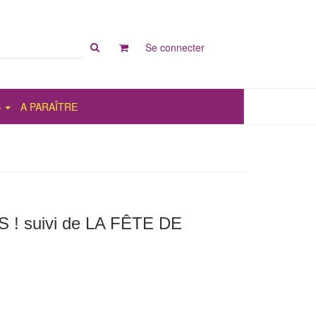
Rechercher
Se connecter
sur
le
site
S
A PARAÎTRE
! suivi de LA FÊTE DE