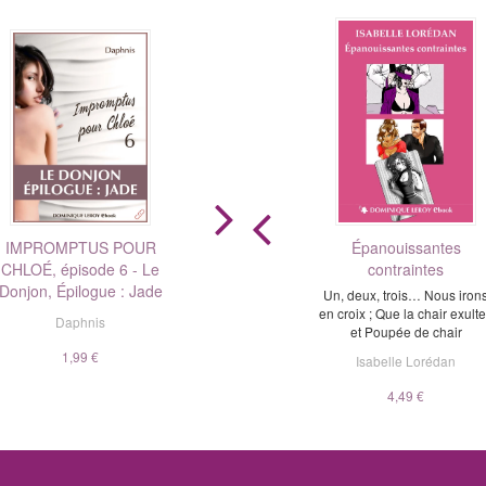
IMPROMPTUS POUR
ORGIE AU CHÂTEAU DE
LA MAÎTRESSE
Épanouissantes
CHLOÉ, épisode 6 - Le
BONPRÉ
contraintes
Nouvelle édition
Donjon, Épilogue : Jade
Un, deux, trois… Nous iron
ChocolatCannelle
Jean-Pierre du Maine
en croix ; Que la chair exulte
Daphnis
et Poupée de chair
1,99 €
5,99 €
1,99 €
Isabelle Lorédan
4,49 €