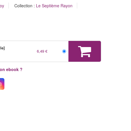
oy
Collection :
Le Septième Rayon
le]
6,49 €
mon ebook ?