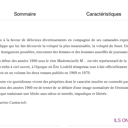
Sommaire
Caractéristiques
ido à la faveur de délicieux divertissements en compagnie de ses camarades exper
lippe qui lui fait découvrir la volupté la plus insaisissable, la volupté du fouet
 les fustigations possibles, rencontrer des femmes et des hommes assoiffés de jouissan
u début des années 1960 sous le titre
Mademoiselle M…
est très représentatif de la
enfin à ciel ouvert, à l'époque où Éric Losfeld réimprima tout à fait officiellemen
réunit en un volume les deux romans publiés en 1969 et 1970.
re vie quotidienne vivent des péripéties dont le caractère insolite ne contredit pa
stins des années 1960 est de tenter de se défaire d'une image normalisée de l'érotism
ique traduisant une libido sans tabou ni interdit, impudique et libérée.
arino Camiscioli.
ILS O