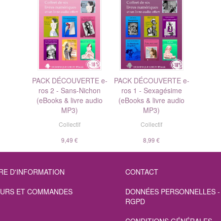
PACK DÉCOUVERTE e-
PACK DÉCOUVERTE e-
ros 2 - Sans-Nichon
ros 1 - Sexagésime
(eBooks & livre audio
(eBooks & livre audio
MP3)
MP3)
Collectif
Collectif
9,49 €
8,99 €
RE D'INFORMATION
CONTACT
URS ET COMMANDES
DONNÉES PERSONNELLES -
RGPD
CONDITIONS GÉNÉRALES