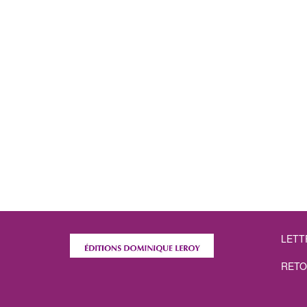
LETT
RETO