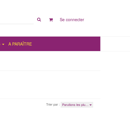
Rechercher
Se connecter
sur
le
site
S
A PARAÎTRE
Trier par :
Parutions les plu…