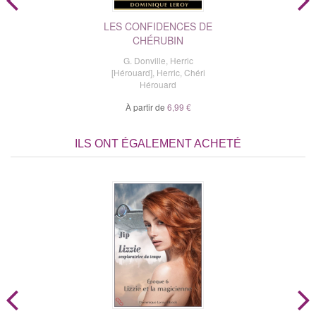
LES CONFIDENCES DE
CHÉRUBIN
G. Donville
,
Herric
[Hérouard]
,
Herric
,
Chéri
Hérouard
À partir de
6,99 €
ILS ONT ÉGALEMENT ACHETÉ