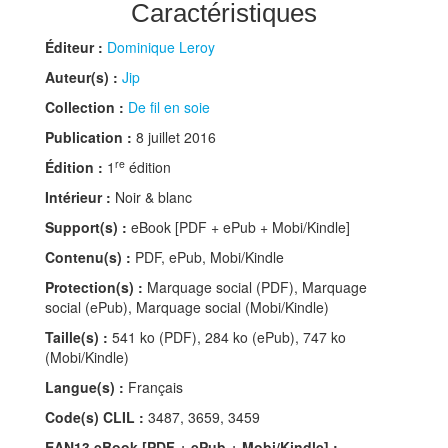
Caractéristiques
Éditeur :
Dominique Leroy
Auteur(s) :
Jip
Collection :
De fil en soie
Publication :
8 juillet 2016
re
Édition :
1
édition
Intérieur :
Noir & blanc
Support(s) :
eBook [PDF + ePub + Mobi/Kindle]
Contenu(s) :
PDF, ePub, Mobi/Kindle
Protection(s) :
Marquage social (PDF), Marquage
social (ePub), Marquage social (Mobi/Kindle)
Taille(s) :
541 ko (PDF), 284 ko (ePub), 747 ko
(Mobi/Kindle)
Langue(s) :
Français
Code(s) CLIL :
3487, 3659, 3459
EAN13 eBook [PDF + ePub + Mobi/Kindle] :