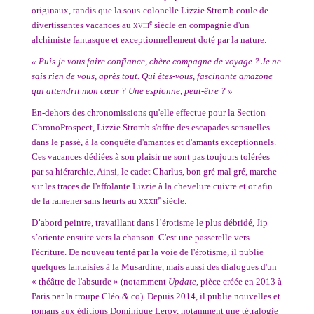
originaux, tandis que la sous-colonelle Lizzie Stromb coule de
e
divertissantes vacances au
xviii
siècle en compagnie d'un
alchimiste fantasque et exceptionnellement doté par la nature.
« Puis-je vous faire confiance, chère compagne de voyage ? Je ne
sais rien de vous, après tout. Qui êtes-vous, fascinante amazone
qui attendrit mon cœur ? Une espionne, peut-être ? »
En-dehors des chronomissions qu'elle effectue pour la Section
ChronoProspect, Lizzie Stromb s'offre des escapades sensuelles
dans le passé, à la conquête d'amantes et d'amants exceptionnels.
Ces vacances dédiées à son plaisir ne sont pas toujours tolérées
par sa hiérarchie. Ainsi, le cadet Charlus, bon gré mal gré, marche
sur les traces de l'affolante Lizzie à la chevelure cuivre et or afin
e
de la ramener sans heurts au
xxxii
siècle.
D’abord peintre, travaillant dans l’érotisme le plus débridé, Jip
s’oriente ensuite vers la chanson. C'est une passerelle vers
l'écriture. De nouveau tenté par la voie de l'érotisme, il publie
quelques fantaisies à la Musardine, mais aussi des dialogues d'un
« théâtre de l'absurde » (notamment
Update
, pièce créée en 2013 à
Paris par la troupe Cléo
&
co). Depuis 2014, il publie nouvelles et
romans aux éditions Dominique Leroy, notamment une tétralogie