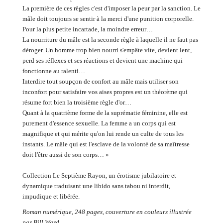
La première de ces règles c'est d'imposer la peur par la sanction. Le
mâle doit toujours se sentir à la merci d'une punition corporelle.
Pour la plus petite incartade, la moindre erreur…
La nourriture du mâle est la seconde règle à laquelle il ne faut pas
déroger. Un homme trop bien nourri s'empâte vite, devient lent,
perd ses réflexes et ses réactions et devient une machine qui
fonctionne au ralenti…
Interdire tout soupçon de confort au mâle mais utiliser son
inconfort pour satisfaire vos aises propres est un théorème qui
résume fort bien la troisième règle d'or…
Quant à la quatrième forme de la suprématie féminine, elle est
purement d'essence sexuelle. La femme a un corps qui est
magnifique et qui mérite qu'on lui rende un culte de tous les
instants. Le mâle qui est l'esclave de la volonté de sa maîtresse
doit l'être aussi de son corps… »
Collection Le Septième Rayon, un érotisme jubilatoire et
dynamique traduisant une libido sans tabou ni interdit,
impudique et libérée.
Roman numérique, 248 pages, couverture en couleurs illustrée
par Bill Ward.