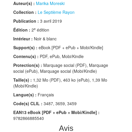
Auteur(s) :
Marika Moreski
Collection :
Le Septième Rayon
Publication :
3 avril 2019
e
Édition :
2
édition
Intérieur :
Noir & blanc
Support(s) :
eBook [PDF + ePub + Mobi/Kindle]
Contenu(s) :
PDF, ePub, Mobi/Kindle
Protection(s) :
Marquage social (PDF), Marquage
social (ePub), Marquage social (Mobi/Kindle)
Taille(s) :
1,32 Mo (PDF), 463 ko (ePub), 1,39 Mo
(Mobi/Kindle)
Langue(s) :
Français
Code(s) CLIL :
3487, 3659, 3459
EAN13 eBook [PDF + ePub + Mobi/Kindle] :
9782866885540
Avis