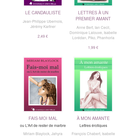
LE CANDAULISTE
LETTRES À UN
PREMIER AMANT
Jean-Philippe Ubernois
,
Jérémy Kartner
Anne Bert
,
Ian Cecil
,
Dominique Lalouve
,
Isabelle
2,49 €
Lorédan
,
Piko
,
Phanhoria
1,99 €
FAIS-MOI MAL
À MON AMANTE
ou L'Art de rester de marbre
Lettres érotiques
Miriam Blaylock
,
Jahyra
François Chabert
,
Isabelle