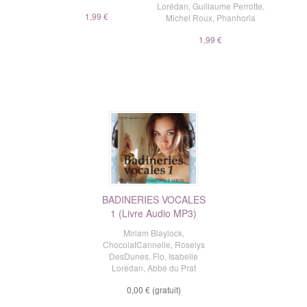
Lorédan
,
Guillaume Perrotte
,
1,99 €
Michel Roux
,
Phanhoria
1,99 €
BADINERIES VOCALES
1 (Livre Audio MP3)
Miriam Blaylock
,
ChocolatCannelle
,
Roselys
DesDunes
,
Flo
,
Isabelle
Lorédan
,
Abbé du Prat
0,00 €
(gratuit)