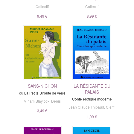
Collectif
Collectif
9,49 €
8,99 €
SANS-NICHON
LA RÉSIDANTE DU
PALAIS
ou La Petite Biroute de verre
Conte érotique moderne
Miriam Blaylock
,
Denis
Jean Claude Thibaud
,
Clem'
3,49 €
1,99 €