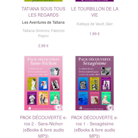
TATIANA SOUS TOUS
LE TOURBILLON DE LA
LES REGARDS
VIE
Les Aventures de Tatiana
Katlaya de Vault
,
Gier
Tatiana Smirnov
,
Fabrizio
1,99 €
Pasini
2,99 €
PACK DÉCOUVERTE e-
PACK DÉCOUVERTE e-
ros 2 - Sans-Nichon
ros 1 - Sexagésime
(eBooks & livre audio
(eBooks & livre audio
MP3)
MP3)