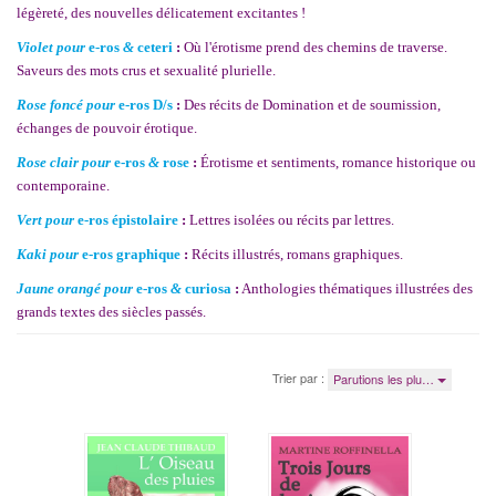
légèreté, des nouvelles délicatement excitantes !
Violet
pour
e-ros
&
ceteri
:
Où l'érotisme prend des chemins de traverse.
Saveurs des mots crus et sexualité plurielle.
Rose foncé
pour
e-ros D/s
:
Des récits de Domination et de soumission,
échanges de pouvoir érotique.
Rose clair
pour
e-ros
&
rose
:
Érotisme et sentiments, romance historique ou
contemporaine.
Vert
pour
e-ros épistolaire
:
Lettres isolées ou récits par lettres.
Kaki
pour
e-ros graphique
:
Récits illustrés, romans graphiques.
Jaune orangé
pour
e-ros
&
curiosa
:
Anthologies thématiques illustrées des
grands textes des siècles passés.
Trier par :
Parutions les plu…