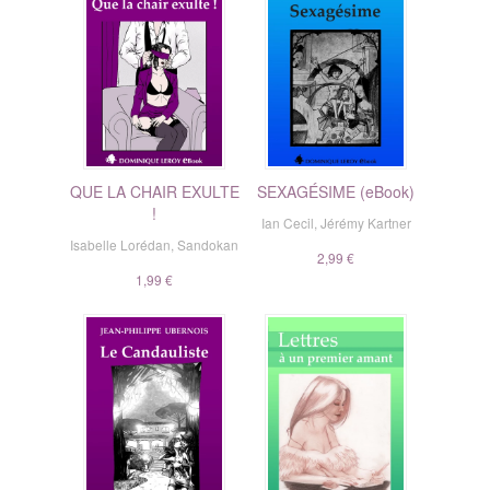
QUE LA CHAIR EXULTE
SEXAGÉSIME (eBook)
!
Ian Cecil
,
Jérémy Kartner
Isabelle Lorédan
,
Sandokan
2,99 €
1,99 €