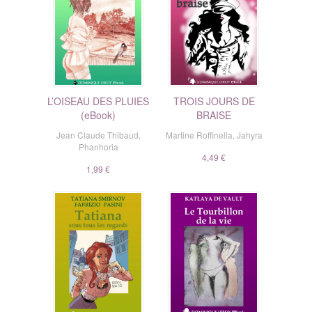
L’OISEAU DES PLUIES
TROIS JOURS DE
(eBook)
BRAISE
Jean Claude Thibaud
,
Martine Roffinella
,
Jahyra
Phanhoria
4,49 €
1,99 €