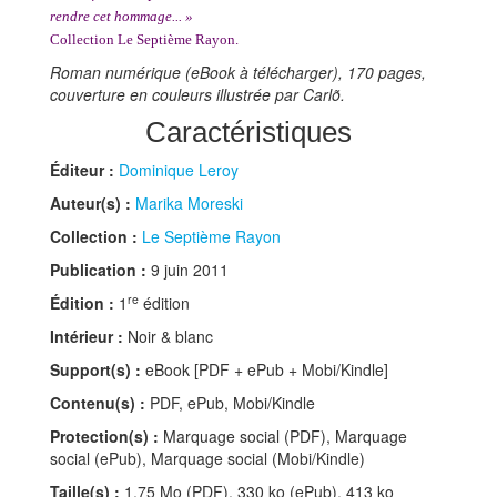
rendre cet hommage... »
Collection Le Septième Rayon.
Roman numérique (eBook à télécharger), 170 pages,
couverture en couleurs illustrée par Carlõ.
Caractéristiques
Éditeur :
Dominique Leroy
Auteur(s) :
Marika Moreski
Collection :
Le Septième Rayon
Publication :
9 juin 2011
re
Édition :
1
édition
Intérieur :
Noir & blanc
Support(s) :
eBook [PDF + ePub + Mobi/Kindle]
Contenu(s) :
PDF, ePub, Mobi/Kindle
Protection(s) :
Marquage social (PDF), Marquage
social (ePub), Marquage social (Mobi/Kindle)
Taille(s) :
1,75 Mo (PDF), 330 ko (ePub), 413 ko