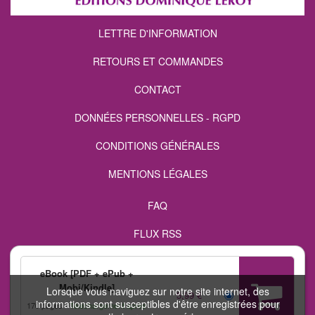
LETTRE D'INFORMATION
RETOURS ET COMMANDES
CONTACT
DONNÉES PERSONNELLES - RGPD
CONDITIONS GÉNÉRALES
MENTIONS LÉGALES
FAQ
FLUX RSS
eBook [PDF + ePub +
Mobi/Kindle]
Lorsque vous naviguez sur notre site internet, des
5,99 €
informations sont susceptibles d'être enregistrées pour
170 pages
Téléchargement après