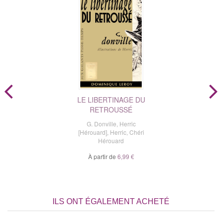
LE LIBERTINAGE DU
RETROUSSÉ
G. Donville
,
Herric
[Hérouard]
,
Herric
,
Chéri
Hérouard
À partir de
6,99 €
ILS ONT ÉGALEMENT ACHETÉ