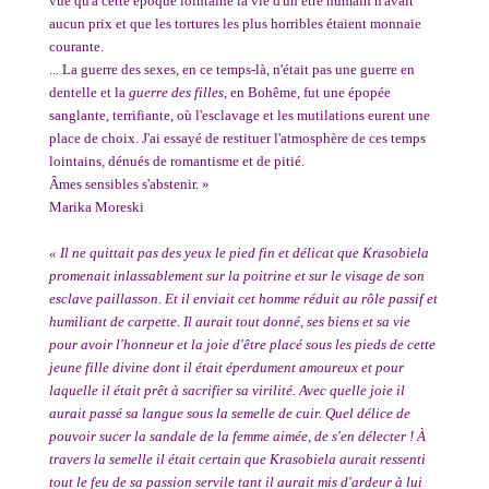
vue qu'à cette époque lointaine la vie d'un être humain n'avait
aucun prix et que les tortures les plus horribles étaient monnaie
courante.
... La guerre des sexes, en ce temps-là, n'était pas une guerre en
dentelle et la
guerre des filles
, en Bohême, fut une épopée
sanglante, terrifiante, où l'esclavage et les mutilations eurent une
place de choix. J'ai essayé de restituer l'atmosphère de ces temps
lointains, dénués de romantisme et de pitié.
Âmes sensibles s'abstenir. »
Marika Moreski
« Il ne quittait pas des yeux le pied fin et délicat que Krasobiela
promenait inlassablement sur la poitrine et sur le visage de son
esclave paillasson. Et il enviait cet homme réduit au rôle passif et
humiliant de carpette. Il aurait tout donné, ses biens et sa vie
pour avoir l'honneur et la joie d'être placé sous les pieds de cette
jeune fille divine dont il était éperdument amoureux et pour
laquelle il était prêt à sacrifier sa virilité. Avec quelle joie il
aurait passé sa langue sous la semelle de cuir. Quel délice de
pouvoir sucer la sandale de la femme aimée, de s'en délecter ! À
travers la semelle il était certain que Krasobiela aurait ressenti
tout le feu de sa passion servile tant il aurait mis d'ardeur à lui