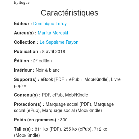
Épilogue
Caractéristiques
Éditeur :
Dominique Leroy
Auteur(s) :
Marika Moreski
Collection :
Le Septième Rayon
Publication :
8 avril 2018
e
Édition :
2
édition
Intérieur :
Noir & blanc
Support(s) :
eBook [PDF + ePub + Mobi/Kindle], Livre
papier
Contenu(s) :
PDF, ePub, Mobi/Kindle
Protection(s) :
Marquage social (PDF), Marquage
social (ePub), Marquage social (Mobi/Kindle)
Poids (en grammes) :
300
Taille(s) :
811 ko (PDF), 255 ko (ePub), 712 ko
(Mobi/Kindle)