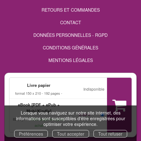
RETOURS ET COMMANDES
CONTACT
DONNÉES PERSONNELLES - RGPD
CONDITIONS GÉNÉRALES
MENTIONS LÉGALES
FAQ
Livre papier
FLUX RSS
Indisponible
format 150 x 210
192 pages
eBook [PDF + ePub +
Mobi/Kindle]
Lorsque vous naviguez sur notre site internet, des
6,99 €
informations sont susceptibles d'être enregistrées pour
82 pages
Téléchargement après
optimiser votre expérience.
achat
COPYRIGHT © 2026 EDITIONS DOMINIQUE LEROY ET NUXOS PUBLISHING
TECHNOLOGIES.
IZIBOOK®
ET
IZIBOOKS®
SONT DES MARQUES DÉPOSÉES
Préférences
Tout accepter
Tout refuser
DE LA SOCIÉTÉ
NUXOS PUBLISHING TECHNOLOGIES
.