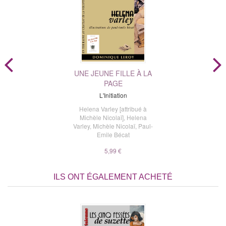
UNE JEUNE FILLE À LA
PAGE
L'Initiation
Helena Varley [attribué à
Michèle Nicolaï]
,
Helena
Varley
,
Michèle Nicolaï
,
Paul-
Emile Bécat
5,99 €
ILS ONT ÉGALEMENT ACHETÉ