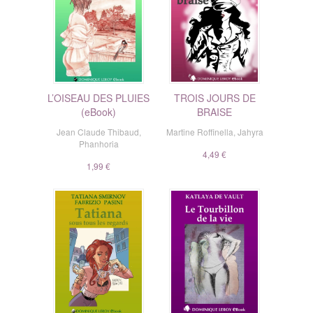
L’OISEAU DES PLUIES
TROIS JOURS DE
(eBook)
BRAISE
Jean Claude Thibaud
,
Martine Roffinella
,
Jahyra
Phanhoria
4,49 €
1,99 €