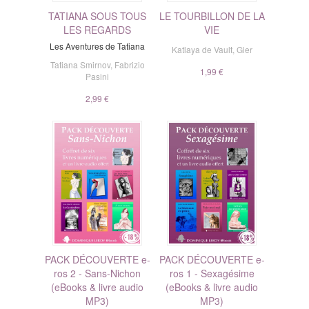
TATIANA SOUS TOUS
LE TOURBILLON DE LA
LES REGARDS
VIE
Les Aventures de Tatiana
Katlaya de Vault
,
Gier
Tatiana Smirnov
,
Fabrizio
1,99 €
Pasini
2,99 €
PACK DÉCOUVERTE e-
PACK DÉCOUVERTE e-
ros 2 - Sans-Nichon
ros 1 - Sexagésime
(eBooks & livre audio
(eBooks & livre audio
MP3)
MP3)