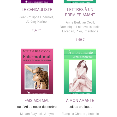
LE CANDAULISTE
LETTRES À UN
PREMIER AMANT
Jean-Philippe Ubernois
,
Jérémy Kartner
Anne Bert
,
Ian Cecil
,
Dominique Lalouve
,
Isabelle
2,49 €
Lorédan
,
Piko
,
Phanhoria
1,99 €
FAIS-MOI MAL
À MON AMANTE
ou L'Art de rester de marbre
Lettres érotiques
Miriam Blaylock
,
Jahyra
François Chabert
,
Isabelle