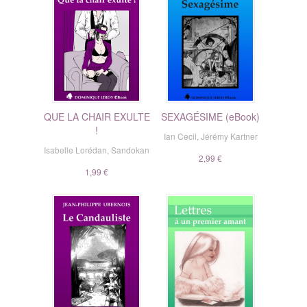
QUE LA CHAIR EXULTE
SEXAGÉSIME (eBook)
!
Ian Cecil
,
Jérémy Kartner
Isabelle Lorédan
,
Sandokan
2,99 €
1,99 €