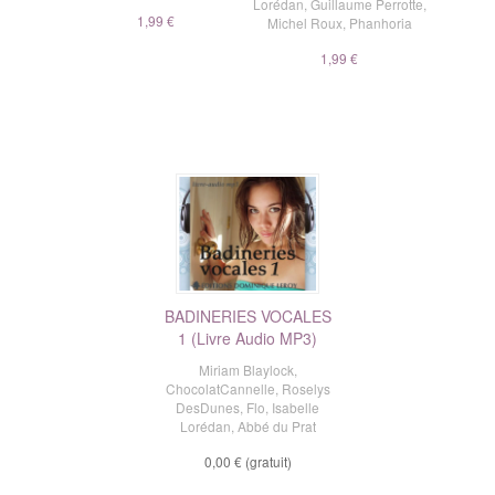
Lorédan
,
Guillaume Perrotte
,
1,99 €
Michel Roux
,
Phanhoria
1,99 €
BADINERIES VOCALES
1 (Livre Audio MP3)
Miriam Blaylock
,
ChocolatCannelle
,
Roselys
DesDunes
,
Flo
,
Isabelle
Lorédan
,
Abbé du Prat
0,00 €
(gratuit)