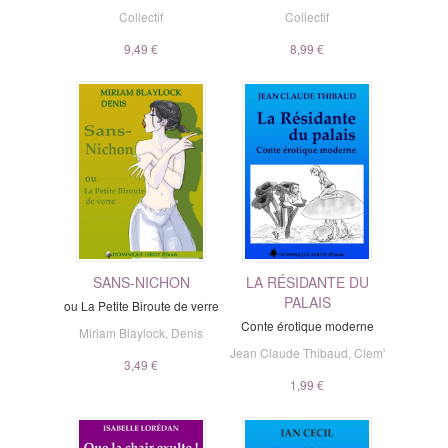
Collectif
Collectif
9,49 €
8,99 €
SANS-NICHON
LA RÉSIDANTE DU
PALAIS
ou La Petite Biroute de verre
Conte érotique moderne
Miriam Blaylock
,
Denis
Jean Claude Thibaud
,
Clem'
3,49 €
1,99 €