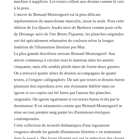
machine à supplices. Les textes collent aux dessins comme le cuir
à la peau..
L'œuvre de Bernard Montorgueil est la plus délicate
représentation du masochisme masculin, sinon la seule. Pour cette
édition de
Les Quatre Jeudis suivi de Barbara
comme pour celle
de
Dressage suivi de Une Brune Piquante,
les planches originales
ont été spécialement rehaussées de couleurs selon la longue
tradition de l'illustration libertine par May.
La plus grande discrétion entoure Bernard Montorgueil. Son
œuvre commença à circuler sous le manteau dans les années
cinquante, mais elle semble plutôt dater de l'entre-deux guerres.
On a retrouvé quatre séries de dessins accompagnés de quatre
textes, à l'origine calligraphiés. On sait que textes et dessins furent
plusieurs fois reproduits avec une étonnante fidélité mais on
ignore si ces copies ont été faites par l'auteur des planches
originales. On ignore également si ces textes furent écrits par le
dessinateur. Il est néanmoins certain que Bernard Montorgueil se
situe au tout premier rang parmi les illustrateurs érotiques
contemporains.
Cette collection de recueils thématiques d'une rigoureuse
exigence aborde les grands illustrateurs libertins « en remontant
dans le passé ». Des livres illustrés qui ont la séduction des choses