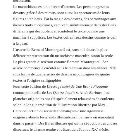
décoration.
Le masochisme est un univers d'acteurs. Les personnages des
dessins, grâce à des miroirs, sont aussi les spectateurs de leurs
figures et tableaux. Par la magie des dessins, des personnages aux
mêmes traits et costumes, s'activent simultanément dans des lieux
différents qui découplent et écartèlent le texte comme une
machine à supplices. Les textes collent aux dessins comme le cuir
à la peau.
L'œuvre de Bernard Montorgueil est, sans nul doute, la plus
délicate représentation du masochisme masculin, sinon la seule.
La plus grande discrétion entoure Bernard Montorgueil. Son
œuvre commença à circuler sous le manteau dans les années 1950
sous forme de quatre séries de dessins accompagnés de quatre
textes, à l'origine calligraphiés.
Pour cette édition de
Dressage suivi de Une Brune Piquante
comme pour celle de
Les Quatre Jeudis suivi de Barbara,
les
planches originales ont été spécialement rehaussées de couleurs
selon la longue tradition de l'illustration libertine par May.
Cette collection de recueils thématiques d'une rigoureuse
exigence aborde les grands illustrateurs libertins « en remontant
dans le passé ». Des livres illustrés qui ont la séduction des choses
e
disparues, le charme tendre et désuet du début du XX
siècle.