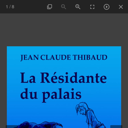
1
/
8